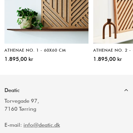
ATHENAE NO. 1 - 60X60 CM
ATHENAE NO. 2 -
Normal
1.895,00 kr
Normal
1.895,00 kr
pris
pris
Deatic
Torvegade 97,
7160 Tørring
E-mail:
info@deatic.dk